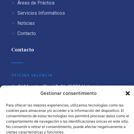
Áreas de Práctica
Servicios Informáticos
Noticias
Contacto
Contacto
OFICINA VALENCIA
C/ Maestro Clavé 3, 1º, 46001 Valencia
Gestionar consentimiento
OFICINA MADRID
Para ofrecer las mejores experiencias, utilizamos tecnologías como las
C/ Núñez de Balboa 115 bis, 3ºC, 28006 Madrid
cookies para almacenar y/o acceder a la información del dispositivo. El
consentimiento de estas tecnologías nos permitirá procesar datos como el
comportamiento de navegación o las identificaciones únicas en este sitio.
No consentir o retirar el consentimiento, puede afectar negativamente a
ciertas características y funciones.