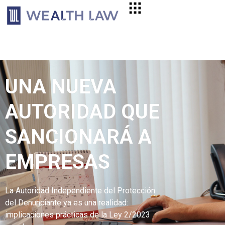
UNA NUEVA
AUTORIDAD QUE
SANCIONARÁ A
EMPRESAS
La Autoridad Independiente del Protección
del Denunciante ya es una realidad:
implicaciones prácticas de la Ley 2/2023