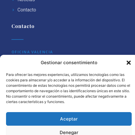
Contacto
Contacto
OFICINA VALENCIA
Gestionar consentimiento
C/ Maestro Clavé 3, 1º, 46001 Valencia
OFICINA MADRID
Para ofrecer las mejores experiencias, utilizamos tecnologías como las
cookies para almacenar y/o acceder a la información del dispositivo. El
consentimiento de estas tecnologías nos permitirá procesar datos como el
C/ Núñez de Balboa 115 bis, 3ºC, 28006 Madrid
comportamiento de navegación o las identificaciones únicas en este sitio.
No consentir o retirar el consentimiento, puede afectar negativamente a
ciertas características y funciones.
© 2026 Wealth Law · Todos los derechos reservados · Sitio
Aceptar
web creado por
OR Design
Denegar