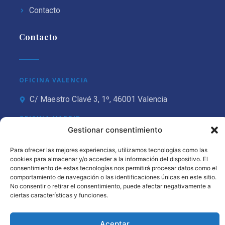
Contacto
Contacto
OFICINA VALENCIA
C/ Maestro Clavé 3, 1º, 46001 Valencia
OFICINA MADRID
Gestionar consentimiento
C/ Núñez de Balboa 115 bis, 3ºC, 28006 Madrid
Para ofrecer las mejores experiencias, utilizamos tecnologías como las
cookies para almacenar y/o acceder a la información del dispositivo. El
consentimiento de estas tecnologías nos permitirá procesar datos como el
comportamiento de navegación o las identificaciones únicas en este sitio.
© 2026 Wealth Law · Todos los derechos reservados · Sitio
No consentir o retirar el consentimiento, puede afectar negativamente a
web creado por
OR Design
ciertas características y funciones.
Política de Cookies
Política de Privacidad
Aceptar